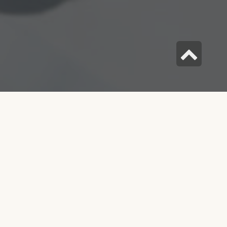
גלילה
לראש
העמוד